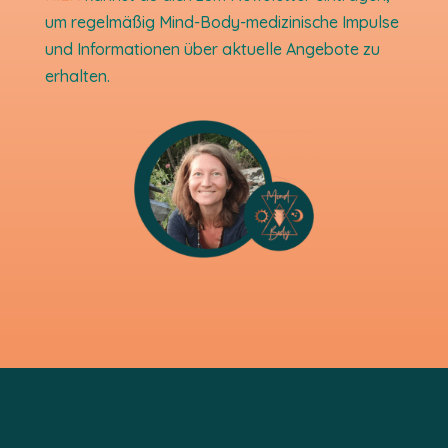
um regelmäßig Mind-Body-medizinische Impulse
und Informationen über aktuelle Angebote zu
erhalten.