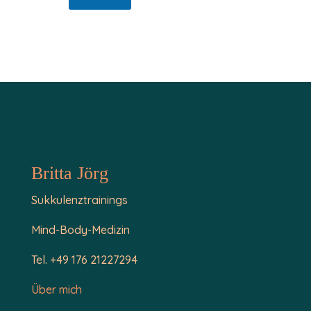
i
l
-
A
d
r
e
s
s
e
Britta Jörg
Sukkulenztrainings
Mind-Body-Medizin
Tel. +49 176 21227294
Über mich